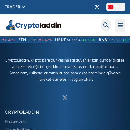
TRADER
TR
ETH
USDT
BNB
▼0.42%
$1,919
▼0.62%
$0.9994
▲0.02%
$595.81
▲0.6
CryptoLaddin, kripto para dünyasına ilgi duyanlar için güncel bilgiler,
analizler ve eğitim içerikleri sunan kapsamlı bir platformdur.
Amacımız, kullanıcılarımızın kripto para ekosisteminde güvenle
hareket etmelerini sağlamaktır.
CRYPTOLADDIN
Hakkımızda
Yayıncılık İlkemiz