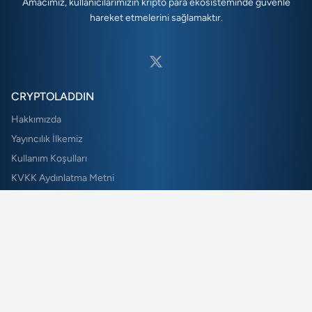
Amacımız, kullanıcılarımızın kripto para ekosisteminde güvenle
hareket etmelerini sağlamaktır.
CRYPTOLADDIN
Hakkımızda
Yayıncılık İlkemiz
Kullanım Koşulları
KVKK Aydınlatma Metni
Çerez Politikası
Gizlilik Politikası
NE KADAR?
Bitcoin Kaç TL?
Ethereum Kaç TL?
BNB Kaç TL?