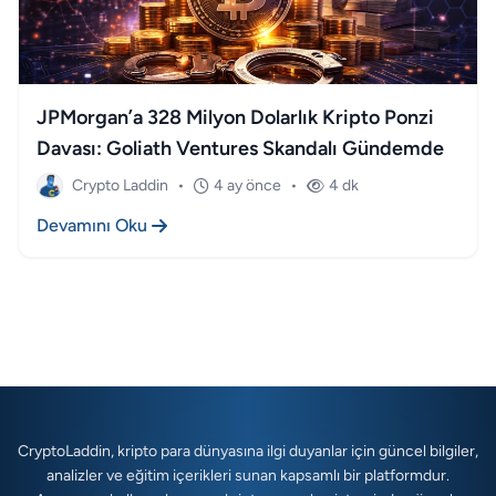
JPMorgan’a 328 Milyon Dolarlık Kripto Ponzi
Davası: Goliath Ventures Skandalı Gündemde
Crypto Laddin
•
4 ay önce
•
4 dk
Devamını Oku
CryptoLaddin, kripto para dünyasına ilgi duyanlar için güncel bilgiler,
analizler ve eğitim içerikleri sunan kapsamlı bir platformdur.