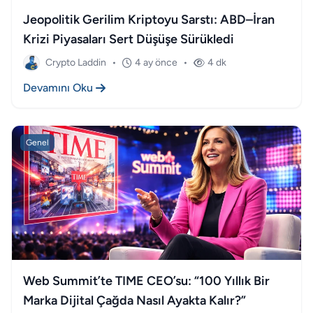
Jeopolitik Gerilim Kriptoyu Sarstı: ABD–İran
Krizi Piyasaları Sert Düşüşe Sürükledi
Crypto Laddin
•
4 ay önce
•
4 dk
Devamını Oku
Genel
Web Summit’te TIME CEO’su: “100 Yıllık Bir
Marka Dijital Çağda Nasıl Ayakta Kalır?”