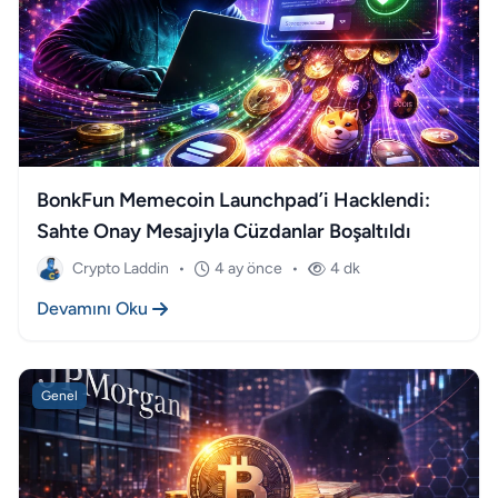
BonkFun Memecoin Launchpad’i Hacklendi:
Sahte Onay Mesajıyla Cüzdanlar Boşaltıldı
Crypto Laddin
•
4 ay önce
•
4 dk
Devamını Oku
Genel