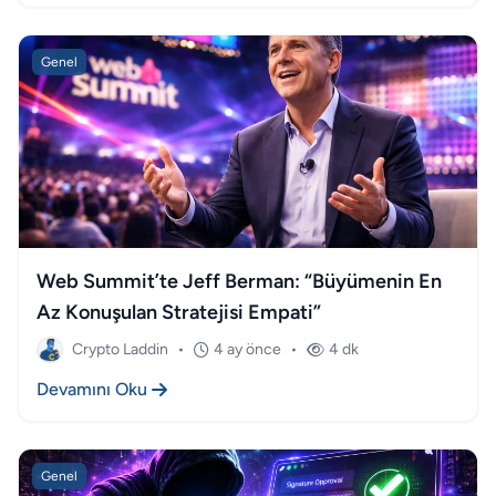
Genel
Web Summit’te Jeff Berman: “Büyümenin En
Az Konuşulan Stratejisi Empati”
Crypto Laddin
•
4 ay önce
•
4 dk
Devamını Oku
Genel