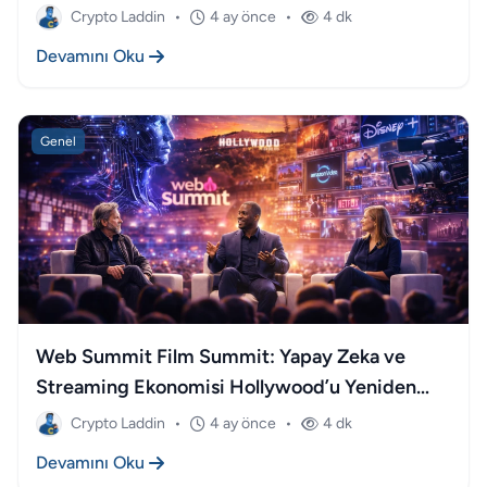
Crypto Laddin
•
4 ay önce
•
4 dk
Devamını Oku
Genel
Web Summit Film Summit: Yapay Zeka ve
Streaming Ekonomisi Hollywood’u Yeniden
Yazıyor
Crypto Laddin
•
4 ay önce
•
4 dk
Devamını Oku