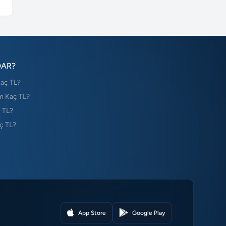
DAR?
Kaç TL?
m Kaç TL?
 TL?
ç TL?
App Store
Google Play