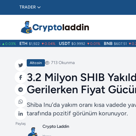
TRADER
ETH
USDT
BNB
.03%
$1,922
▼0.04%
$0.9992
▼0.01%
$607.51
▼0.21%
713 Okunma
Altcoin
3.2 Milyon SHIB Yakıld
Gerilerken Fiyat Güc
Shiba Inu’da yakım oranı kısa vadede ya
tarafında pozitif görünüm korunuyor.
Paylaş
Crypto Laddin