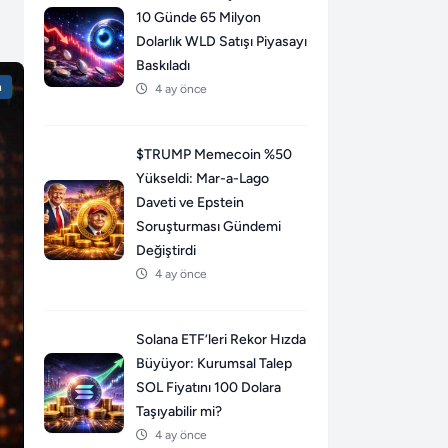
10 Günde 65 Milyon
Dolarlık WLD Satışı Piyasayı
Baskıladı
n
4 ay önce
$TRUMP Memecoin %50
Yükseldi: Mar-a-Lago
Daveti ve Epstein
Soruşturması Gündemi
Değiştirdi
4 ay önce
Solana ETF’leri Rekor Hızda
Büyüyor: Kurumsal Talep
SOL Fiyatını 100 Dolara
Taşıyabilir mi?
4 ay önce