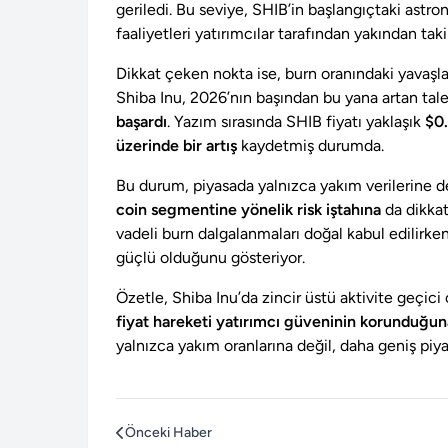
geriledi. Bu seviye, SHIB’in başlangıçtaki astro
faaliyetleri yatırımcılar tarafından yakından taki
Dikkat çeken nokta ise, burn oranındaki yava
Shiba Inu, 2026’nın başından bu yana artan ta
başardı
. Yazım sırasında SHIB fiyatı yaklaşık
$0
üzerinde bir artış
kaydetmiş durumda.
Bu durum, piyasada yalnızca yakım verilerine 
coin segmentine yönelik risk iştahına
da dikkat
vadeli burn dalgalanmaları doğal kabul edilirken
güçlü olduğunu gösteriyor.
Özetle, Shiba Inu’da zincir üstü aktivite geçici
fiyat hareketi yatırımcı güveninin korunduğuna
yalnızca yakım oranlarına değil, daha geniş piya
Önceki Haber