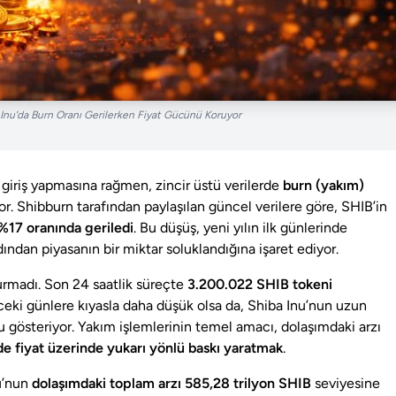
a Inu’da Burn Oranı Gerilerken Fiyat Gücünü Koruyor
 giriş yapmasına rağmen, zincir üstü verilerde
burn (yakım)
r. Shibburn tarafından paylaşılan güncel verilere göre, SHIB’in
%17 oranında geriledi
. Bu düşüş, yeni yılın ilk günlerinde
dından piyasanın bir miktar soluklandığına işaret ediyor.
madı. Son 24 saatlik süreçte
3.200.022 SHIB tokeni
ceki günlere kıyasla daha düşük olsa da, Shiba Inu’nun uzun
nu gösteriyor. Yakım işlemlerinin temel amacı, dolaşımdaki arzı
de fiyat üzerinde yukarı yönlü baskı yaratmak
.
u’nun
dolaşımdaki toplam arzı 585,28 trilyon SHIB
seviyesine