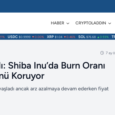
HABER
CRYPTOLADDIN
USDC
XRP
SOL
TRX
$0.9999
▼0.00%
$1.04
▼0.46%
$76.68
▲0.93%
7 ay 
ı: Shiba Inu’da Burn Oranı
ünü Koruyor
vaşladı ancak arz azalmaya devam ederken fiyat