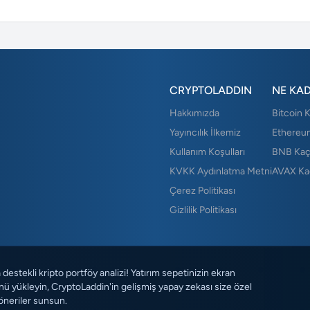
CRYPTOLADDIN
NE KA
Hakkımızda
Bitcoin 
Yayıncılık İlkemiz
Ethereu
Kullanım Koşulları
BNB Kaç
KVKK Aydınlatma Metni
AVAX Ka
Çerez Politikası
Gizlilik Politikası
destekli kripto portföy analizi! Yatırım sepetinizin ekran
ü yükleyin, CryptoLaddin'in gelişmiş yapay zekası size özel
öneriler sunsun.