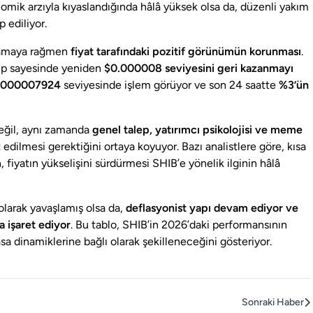
nomik arzıyla kıyaslandığında hâlâ yüksek olsa da, düzenli yakım
p ediliyor.
şlamaya rağmen
fiyat tarafındaki pozitif görünümün korunması
.
lep sayesinde yeniden
$0.000008 seviyesini geri kazanmayı
.000007924
seviyesinde işlem görüyor ve son 24 saatte
%3’ün
değil, aynı zamanda
genel talep, yatırımcı psikolojisi ve meme
 edilmesi gerektiğini ortaya koyuyor. Bazı analistlere göre, kısa
, fiyatın yükselişini sürdürmesi SHIB’e yönelik ilginin hâlâ
 olarak yavaşlamış olsa da,
deflasyonist yapı devam ediyor ve
 işaret ediyor
. Bu tablo, SHIB’in 2026’daki performansının
sa dinamiklerine bağlı olarak şekilleneceğini gösteriyor.
Sonraki Haber