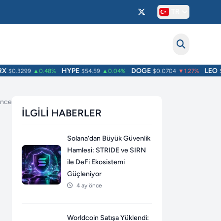
TR
HYPE
DOGE
LEO
$0.3299
▲0.48%
$54.59
▲0.04%
$0.0704
▼1.27%
$9.7
önce
İLGILI HABERLER
Solana’dan Büyük Güvenlik
Hamlesi: STRIDE ve SIRN
ile DeFi Ekosistemi
Güçleniyor
4 ay önce
Worldcoin Satışa Yüklendi: