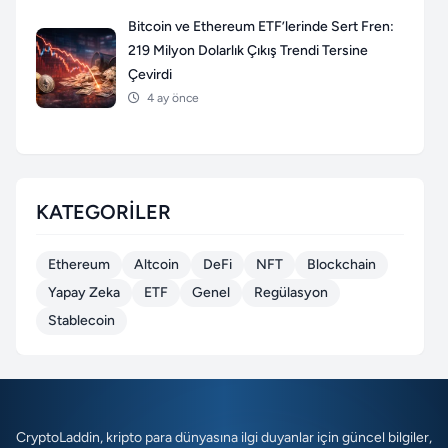
Bitcoin ve Ethereum ETF’lerinde Sert Fren:
219 Milyon Dolarlık Çıkış Trendi Tersine
Çevirdi
4 ay önce
KATEGORILER
Ethereum
Altcoin
DeFi
NFT
Blockchain
Yapay Zeka
ETF
Genel
Regülasyon
Stablecoin
CryptoLaddin, kripto para dünyasına ilgi duyanlar için güncel bilgiler,