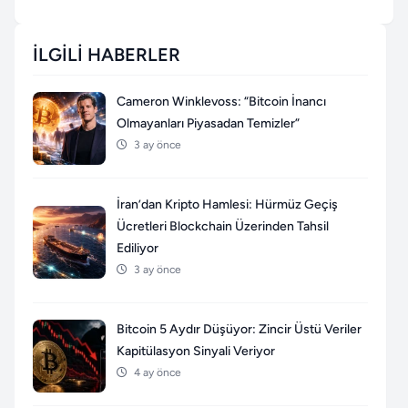
İLGILI HABERLER
Cameron Winklevoss: “Bitcoin İnancı
Olmayanları Piyasadan Temizler”
3 ay önce
İran’dan Kripto Hamlesi: Hürmüz Geçiş
Ücretleri Blockchain Üzerinden Tahsil
Ediliyor
3 ay önce
Bitcoin 5 Aydır Düşüyor: Zincir Üstü Veriler
Kapitülasyon Sinyali Veriyor
4 ay önce