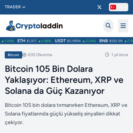
TRADER
TR
ETH
USDT
BNB
▲1.09%
$1,917
▲0.88%
$0.9994
▲0.04%
$592.99
▲0.99
635 Okunma
1 yıl önce
Bitcoin
Bitcoin 105 Bin Dolara
Yaklaşıyor: Ethereum, XRP ve
Solana da Güç Kazanıyor
Bitcoin 105 bin dolara tırmanırken Ethereum, XRP ve
Solana fiyatlarında güçlü yükseliş sinyalleri dikkat
çekiyor.