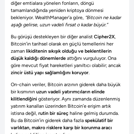
diğer emtialara yönelen fonların, döngü
tamamlandığında yeniden kriptoya dönmesi
bekleniyor. WealthManager’a göre,
“Bitcoin ne kadar
aşağı gelirse, uzun vadeli fırsat o kadar büyür.”
Bu görüşü destekleyen bir diğer analist
Cipher2X
,
Bitcoin’in tarihsel olarak en güçlü temellerini her
zaman
likiditenin sıkışık olduğu ve beklentilerin
düşük kaldığı dönemlerde
attığını vurguluyor. Ona
göre mevcut fiyat hareketleri yanıltıcı olabilir; ancak
zincir üstü yapı sağlamlığını koruyor
.
On-chain veriler, Bitcoin arzının giderek daha büyük
bir kısmının
uzun vadeli yatırımcıların elinde
kilitlendiğini
gösteriyor. Aynı zamanda düzenlenmiş
yatırım kanalları üzerinden Bitcoin’e erişim artık
istisna değil,
rutin bir süreç
haline gelmiş durumda.
Bu da Bitcoin’in giderek daha fazla
spekülatif bir
varlıktan, makro risklere karşı bir korunma aracı