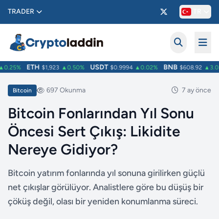
TRADER
TR
ETH
USDT
BNB
0.25%
$1,923
▲0.50%
$0.9994
▲0.02%
$608.92
▲3.08
697 Okunma
7 ay önce
Bitcoin
Bitcoin Fonlarından Yıl Sonu
Öncesi Sert Çıkış: Likidite
Nereye Gidiyor?
Bitcoin yatırım fonlarında yıl sonuna girilirken güçlü
net çıkışlar görülüyor. Analistlere göre bu düşüş bir
çöküş değil, olası bir yeniden konumlanma süreci.