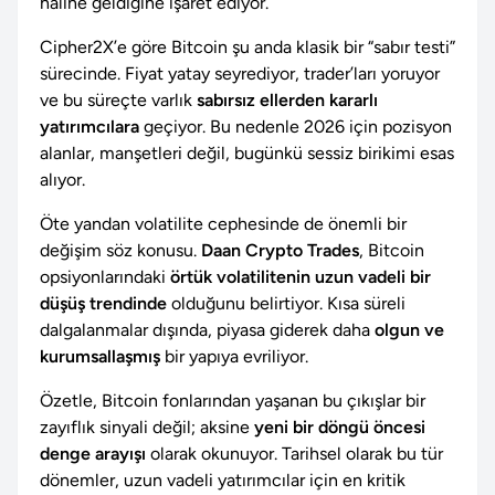
haline geldiğine işaret ediyor.
Cipher2X’e göre Bitcoin şu anda klasik bir “sabır testi”
sürecinde. Fiyat yatay seyrediyor, trader’ları yoruyor
ve bu süreçte varlık
sabırsız ellerden kararlı
yatırımcılara
geçiyor. Bu nedenle 2026 için pozisyon
alanlar, manşetleri değil, bugünkü sessiz birikimi esas
alıyor.
Öte yandan volatilite cephesinde de önemli bir
değişim söz konusu.
Daan Crypto Trades
, Bitcoin
opsiyonlarındaki
örtük volatilitenin uzun vadeli bir
düşüş trendinde
olduğunu belirtiyor. Kısa süreli
dalgalanmalar dışında, piyasa giderek daha
olgun ve
kurumsallaşmış
bir yapıya evriliyor.
Özetle, Bitcoin fonlarından yaşanan bu çıkışlar bir
zayıflık sinyali değil; aksine
yeni bir döngü öncesi
denge arayışı
olarak okunuyor. Tarihsel olarak bu tür
dönemler, uzun vadeli yatırımcılar için en kritik