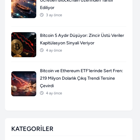
Ücretleri Blockchain Üzerinden Tahsil
Ediliyor
3 ay önce
Bitcoin 5 Aydır Düşüyor: Zincir Üstü Veriler
Kapitülasyon Sinyali Veriyor
4 ay önce
Bitcoin ve Ethereum ETF’lerinde Sert Fren:
219 Milyon Dolarlık Çıkış Trendi Tersine
Çevirdi
4 ay önce
KATEGORILER