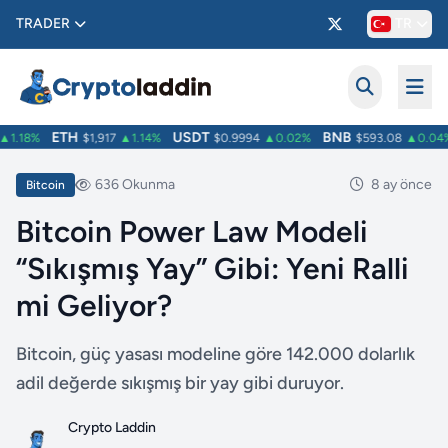
TRADER
TR
ETH
USDT
BNB
1.18%
$1,917
▲1.14%
$0.9994
▲0.02%
$593.08
▲0.04%
636 Okunma
8 ay önce
Bitcoin
Bitcoin Power Law Modeli
“Sıkışmış Yay” Gibi: Yeni Ralli
mi Geliyor?
Bitcoin, güç yasası modeline göre 142.000 dolarlık
adil değerde sıkışmış bir yay gibi duruyor.
Crypto Laddin