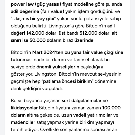
power law (güç yasası) fiyat modeli
ne göre şu anda
adil değerine (fair value)
yakın işlem gördüğünü ve
“
sıkışmış bir yay gibi
” yukarı yönlü potansiyele sahip
olduğunu belirtti. Livingston’a göre Bitcoin’in
adil
değeri 142.000 dolar
,
üst bandı 512.000 dolar
,
alt
sınırı ise 50.000 doların biraz üzerinde
.
Bitcoin’in
Mart 2024’ten bu yana fair value çizgisine
tutunması
nadir bir durum ve tarihsel olarak bu
seviyelerde
önemli yükselişlerin
başladığını
gösteriyor. Livingston, Bitcoin’in mevcut seviyesinin
geçmişte hep “
patlama öncesi birikim
” dönemine
denk geldiğini vurguladı.
Bu yıl boyunca yaşanan
sert dalgalanmalar
ve
likidasyonlar
Bitcoin fiyatını zaman zaman
100.000
doların altına
çekse de,
uzun vadeli yatırımcılar
ve
madenciler
satış yapmak yerine
birikim yapmayı
tercih ediyor. Özellikle son yarılanma sonrası artan