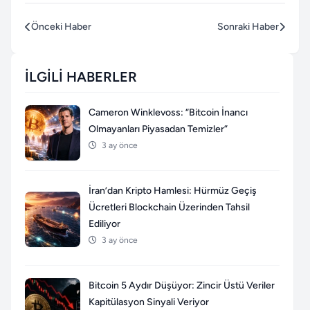
Önceki Haber
Sonraki Haber
İLGILI HABERLER
Cameron Winklevoss: “Bitcoin İnancı
Olmayanları Piyasadan Temizler”
3 ay önce
İran’dan Kripto Hamlesi: Hürmüz Geçiş
Ücretleri Blockchain Üzerinden Tahsil
Ediliyor
3 ay önce
Bitcoin 5 Aydır Düşüyor: Zincir Üstü Veriler
Kapitülasyon Sinyali Veriyor