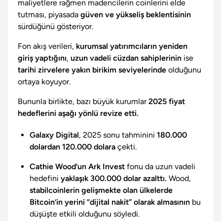
maliyetlere rağmen madencilerin coinlerini elde
tutması, piyasada
güven ve yükseliş beklentisinin
sürdüğünü gösteriyor.
Fon akış verileri,
kurumsal yatırımcıların yeniden
giriş yaptığını
,
uzun vadeli cüzdan sahiplerinin
ise
tarihi zirvelere yakın birikim seviyelerinde
olduğunu
ortaya koyuyor.
Bununla birlikte, bazı büyük kurumlar
2025 fiyat
hedeflerini aşağı yönlü revize etti.
Galaxy Digital
, 2025 sonu tahminini
180.000
dolardan 120.000 dolara
çekti.
Cathie Wood’un Ark Invest
fonu da uzun vadeli
hedefini
yaklaşık 300.000 dolar azalttı.
Wood,
stabilcoinlerin gelişmekte olan ülkelerde
Bitcoin’in yerini “dijital nakit” olarak almasının
bu
düşüşte etkili olduğunu söyledi.