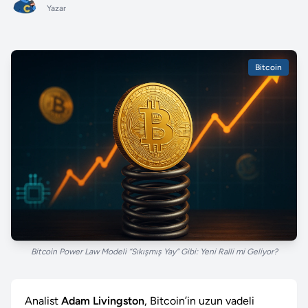
Yazar
Bitcoin
Bitcoin Power Law Modeli “Sıkışmış Yay” Gibi: Yeni Ralli mi Geliyor?
Analist
Adam Livingston
, Bitcoin’in uzun vadeli