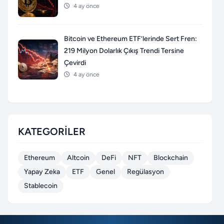
4 ay önce
Bitcoin ve Ethereum ETF’lerinde Sert Fren:
219 Milyon Dolarlık Çıkış Trendi Tersine
Çevirdi
4 ay önce
KATEGORILER
Ethereum
Altcoin
DeFi
NFT
Blockchain
Yapay Zeka
ETF
Genel
Regülasyon
Stablecoin