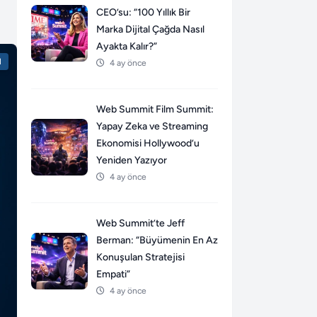
CEO’su: “100 Yıllık Bir
Marka Dijital Çağda Nasıl
Ayakta Kalır?”
l
4 ay önce
Web Summit Film Summit:
Yapay Zeka ve Streaming
Ekonomisi Hollywood’u
Yeniden Yazıyor
4 ay önce
Web Summit’te Jeff
Berman: “Büyümenin En Az
Konuşulan Stratejisi
Empati”
4 ay önce