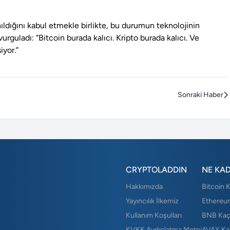
lanıldığını kabul etmekle birlikte, bu durumun teknolojinin
rguladı: “Bitcoin burada kalıcı. Kripto burada kalıcı. Ve
iyor.”
Sonraki Haber
CRYPTOLADDIN
NE KA
Hakkımızda
Bitcoin 
Yayıncılık İlkemiz
Ethereu
Kullanım Koşulları
BNB Kaç
KVKK Aydınlatma Metni
AVAX Ka