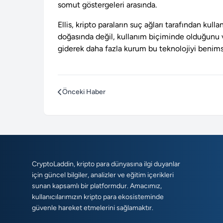
somut göstergeleri arasında.
Ellis, kripto paraların suç ağları tarafından kul
doğasında değil, kullanım biçiminde olduğunu vu
giderek daha fazla kurum bu teknolojiyi benims
Önceki Haber
CryptoLaddin, kripto para dünyasına ilgi duyanlar
için güncel bilgiler, analizler ve eğitim içerikleri
sunan kapsamlı bir platformdur. Amacımız,
kullanıcılarımızın kripto para ekosisteminde
güvenle hareket etmelerini sağlamaktır.