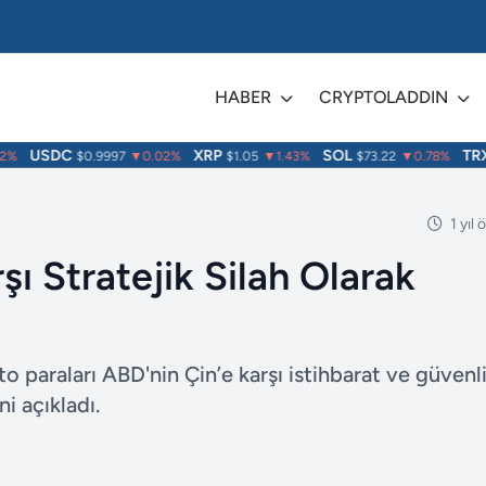
HABER
CRYPTOLADDIN
USDC
XRP
SOL
TRX
$0.9997
▼0.02%
$1.05
▼1.43%
$73.22
▼0.78%
$
1 yıl
rşı Stratejik Silah Olarak
to paraları ABD'nin Çin’e karşı istihbarat ve güvenl
ni açıkladı.