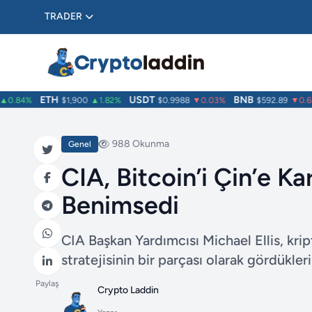
TRADER
ETH
USDT
BNB
.84%
$1,900
▲1.82%
$0.9988
▼0.03%
$592.89
▼0.62%
988 Okunma
Genel
CIA, Bitcoin’i Çin’e Ka
Benimsedi
CIA Başkan Yardımcısı Michael Ellis, krip
stratejisinin bir parçası olarak gördükleri
Paylaş
Crypto Laddin