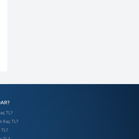
DAR?
Kaç TL?
m Kaç TL?
 TL?
ç TL?