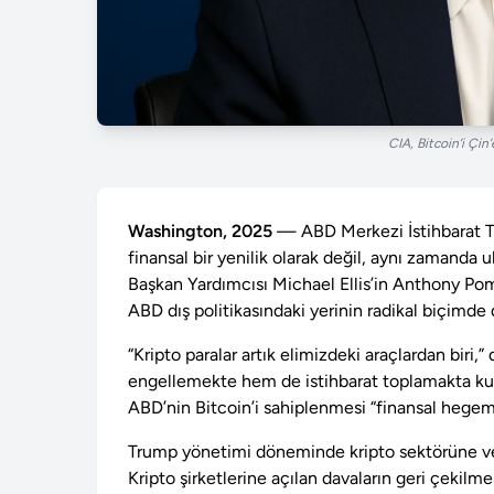
CIA, Bitcoin’i Çin
Washington, 2025
— ABD Merkezi İstihbarat Teş
finansal bir yenilik olarak değil, aynı zamanda u
Başkan Yardımcısı Michael Ellis’in Anthony Pompl
ABD dış politikasındaki yerinin radikal biçimde 
“Kripto paralar artık elimizdeki araçlardan biri,” 
engellemekte hem de istihbarat toplamakta kullanı
ABD’nin Bitcoin’i sahiplenmesi “finansal hegemon
Trump yönetimi döneminde kripto sektörüne ver
Kripto şirketlerine açılan davaların geri çekilme