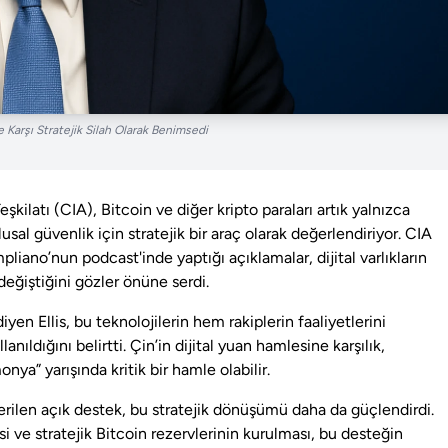
’e Karşı Stratejik Silah Olarak Benimsedi
kilatı (CIA), Bitcoin ve diğer kripto paraları artık yalnızca
lusal güvenlik için stratejik bir araç olarak değerlendiriyor. CIA
iano’nun podcast'inde yaptığı açıklamalar, dijital varlıkların
değiştiğini gözler önüne serdi.
diyen Ellis, bu teknolojilerin hem rakiplerin faaliyetlerini
ldığını belirtti. Çin’in dijital yuan hamlesine karşılık,
ya” yarışında kritik bir hamle olabilir.
ilen açık destek, bu stratejik dönüşümü daha da güçlendirdi.
si ve stratejik Bitcoin rezervlerinin kurulması, bu desteğin