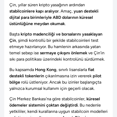
Çin, yıllar süren kripto yasağının ardından
stabilcoinlere kapı aralıyor
. Amaç,
yuan destekli
dijital para birimleriyle ABD dolarının küresel
üstünlüğüne meydan okumak
.
Başta
kripto madenciliği ve borsalarını yasaklayan
Çin
, şimdi kontrollü bir şekilde stabilcoinleri test
etmeye hazırlanıyor. Bu hamlenin arkasında yatan
temel sebep ise
sermaye çıkışını önlemek
ve Çin'in
sıkı para politikası üzerindeki kontrolünü sürdürmek.
Bu kapsamda
Hong Kong
, sınırlı lisanslarla
fiat
destekli tokenlerin
çıkarılmasına izin vererek
pilot
bölge
rolü üstleniyor. Ancak bu izinler başlangıçta
yalnızca kurumsal kullanım için geçerli olacak.
Çin Merkez Bankası’na göre stabilcoinler,
küresel
ödemeler sistemini çoktan değiştirdi
. Bu nedenle
yetkililer, kendi kurallarına uygun stabilcoin modelleri