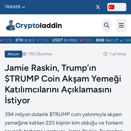
TRADER
TR
ETH
USDT
BNB
0.31%
$1,913
▼0.15%
$0.9992
▼0.02%
$601.27
▲1.18%
755 Okunma
1 yıl önce
Altcoin
Jamie Raskin, Trump’ın
$TRUMP Coin Akşam Yemeği
Katılımcılarını Açıklamasını
İstiyor
394 milyon dolarlık $TRUMP coin yatırımıyla akşam
yemeğine katılan 220 kişinin kim olduğu ve fonların