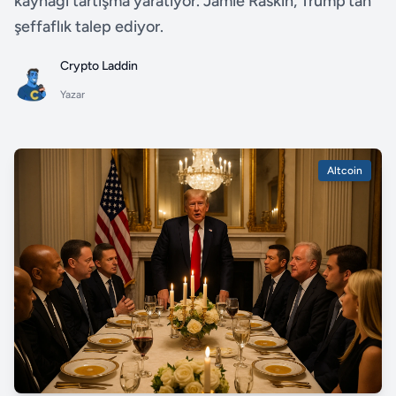
kaynağı tartışma yaratıyor. Jamie Raskin, Trump’tan
şeffaflık talep ediyor.
Crypto Laddin
Yazar
Altcoin