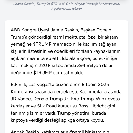
Jamie Raskin, Trump’ın $TRUMP Coin Akşam Yemeği Katılımcılarını
Açıklamasını İstiyor
ABD Kongre Üyesi Jamie Raskin, Başkan Donald
Trump’a gönderdiği resmi mektupta, özel bir akşam
yemeğine $TRUMP memecoin ile katılım sağlayan
kişilerin listesinin ve ödedikleri fonların kaynaklarının
açıklanmasını talep etti. İddialara göre, bu etkinliğe
katılmak için 220 kişi toplamda 394 milyon dolar
değerinde $TRUMP coin satın aldı.
Etkinlik, Las Vegas’ta düzenlenen Bitcoin 2025
Konferansı sırasında gerçekleşti. Katılımcılar arasında
JD Vance, Donald Trump Jr., Eric Trump, Winklevoss
kardeşler ve Silk Road kurucusu Ross Ulbricht gibi
tanınmış isimler vardı. Trump yönetimi burada
kriptoya verdiği desteği açıkça ortaya koydu.
Ancak Raskin, katılımcıların önemli bir kısmının