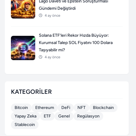
Lago Daveti ve Epstein Soruşturması
Gündemi Değiştirdi
4 ay önce
Solana ETF’leri Rekor Hızda Büyüyor:
Kurumsal Talep SOL Fiyatını 100 Dolara
Taşıyabilir mi?
4 ay önce
KATEGORILER
Bitcoin
Ethereum
DeFi
NFT
Blockchain
Yapay Zeka
ETF
Genel
Regülasyon
Stablecoin