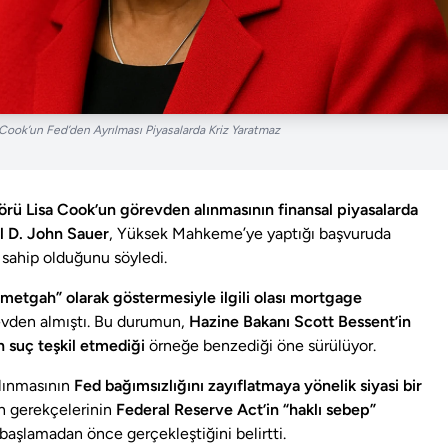
 Cook’un Fed’den Ayrılması Piyasalarda Kriz Yaratmaz
rü Lisa Cook’un görevden alınmasının finansal piyasalarda
l D. John Sauer
, Yüksek Mahkeme’ye yaptığı başvuruda
sahip olduğunu söyledi.
 ikametgah” olarak göstermesiyle ilgili olası mortgage
vden almıştı. Bu durumun,
Hazine Bakanı Scott Bessent’in
 suç teşkil etmediği
örneğe benzediği öne sürülüyor.
alınmasının
Fed bağımsızlığını zayıflatmaya yönelik siyasi bir
n gerekçelerinin
Federal Reserve Act’in “haklı sebep”
başlamadan önce gerçekleştiğini belirtti.