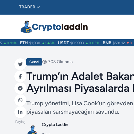
TRADER
ETH
USDT
BNB
0.91%
$1,930
▲1.45%
$0.9993
▲0.03%
$591.12
▼0.38
708 Okunma
Genel
Trump’ın Adalet Bakan
Ayrılması Piyasalarda
Trump yönetimi, Lisa Cook’un görevden 
piyasaları sarsmayacağını savundu.
Paylaş
Crypto Laddin