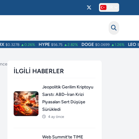
TR
HYPE
DOGE
LEO
$0.3278
▲0.26%
$56.75
▲2.82%
$0.0699
▲1.26%
$9.7
önce
İLGILI HABERLER
Jeopolitik Gerilim Kriptoyu
Sarstı: ABD–İran Krizi
Piyasaları Sert Düşüşe
Sürükledi
4 ay önce
Web Summit’te TIME