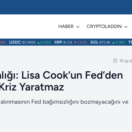
HABER
CRYPTOLADDIN
USDC
XRP
SOL
TRX
%
$0.9999
▲0.00%
$1.04
▼0.93%
$73.89
▲0.78%
10 ay 
lığı: Lisa Cook’un Fed’den
 Kriz Yaratmaz
alınmasının Fed bağımsızlığını bozmayacağını ve