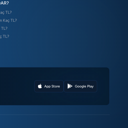
DAR?
Kaç TL?
m Kaç TL?
 TL?
ç TL?
App Store
Google Play