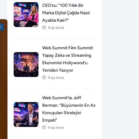
CEO’su: “100 Yıllık Bir
Marka Dijital Çağda Nasıl
Ayakta Kalır?”
l
4 ay önce
Web Summit Film Summit:
Yapay Zeka ve Streaming
Ekonomisi Hollywood’u
Yeniden Yazıyor
4 ay önce
Web Summit’te Jeff
Berman: “Büyümenin En Az
Konuşulan Stratejisi
Empati”
4 ay önce