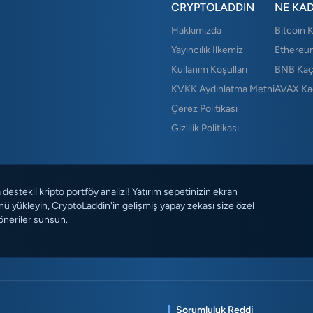
CRYPTOLADDIN
NE KA
Hakkımızda
Bitcoin 
Yayıncılık İlkemiz
Ethereu
Kullanım Koşulları
BNB Kaç
KVKK Aydınlatma Metni
AVAX Ka
Çerez Politikası
Gizlilik Politikası
destekli kripto portföy analizi! Yatırım sepetinizin ekran
ü yükleyin, CryptoLaddin'in gelişmiş yapay zekası size özel
öneriler sunsun.
Sorumluluk Reddi