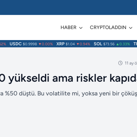
HABER
CRYPTOLADDIN
USDC
XRP
SOL
TRX
%
$0.9998
▼0.00%
$1.04
▼0.94%
$73.56
▲0.33%
11 ay 
 yükseldi ama riskler kapı
ra %50 düştü. Bu volatilite mi, yoksa yeni bir çökü