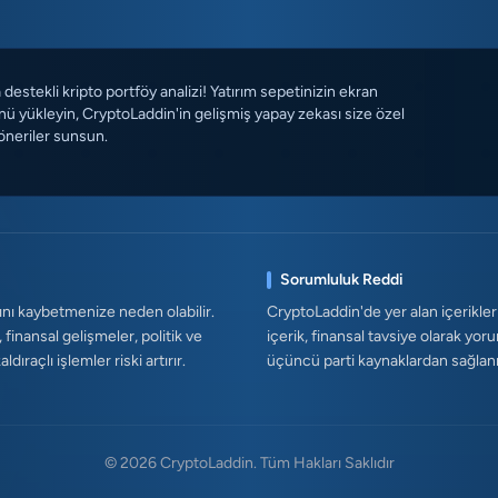
destekli kripto portföy analizi! Yatırım sepetinizin ekran
ü yükleyin, CryptoLaddin'in gelişmiş yapay zekası size özel
öneriler sunsun.
Sorumluluk Reddi
ını kaybetmenize neden olabilir.
CryptoLaddin'de yer alan içerikler
, finansal gelişmeler, politik ve
içerik, finansal tavsiye olarak yor
ıraçlı işlemler riski artırır.
üçüncü parti kaynaklardan sağlanmak
© 2026 CryptoLaddin. Tüm Hakları Saklıdır