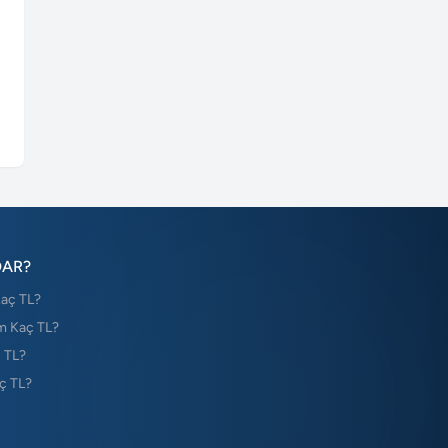
DAR?
Kaç TL?
m Kaç TL?
 TL?
ç TL?