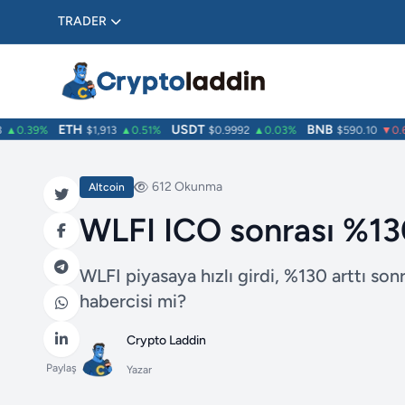
TRADER
ETH
USDT
BNB
0.39%
$1,913
▲0.51%
$0.9992
▲0.03%
$590.10
▼0.62
612 Okunma
Altcoin
WLFI ICO sonrası %130
WLFI piyasaya hızlı girdi, %130 arttı son
habercisi mi?
Crypto Laddin
Paylaş
Yazar