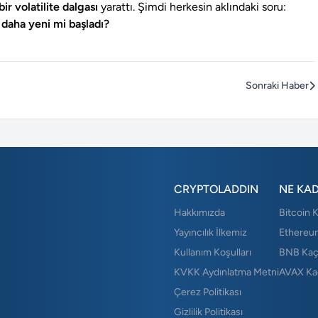
ir volatilite dalgası
yarattı. Şimdi herkesin aklındaki soru:
 daha yeni mi başladı?
Sonraki Haber
CRYPTOLADDIN
NE KA
Hakkımızda
Bitcoin 
Yayıncılık İlkemiz
Ethereu
Kullanım Koşulları
BNB Kaç
KVKK Aydınlatma Metni
AVAX Ka
Çerez Politikası
Gizlilik Politikası