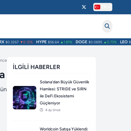
TR
HYPE
DOGE
LEO
$0.3267
▼0.12%
$56.64
▲1.81%
$0.0695
▲0.73%
$9.7
önce
İLGILI HABERLER
da
Solana’dan Büyük Güvenlik
şün
Hamlesi: STRIDE ve SIRN
ile DeFi Ekosistemi
Güçleniyor
4 ay önce
Worldcoin Satışa Yüklendi: