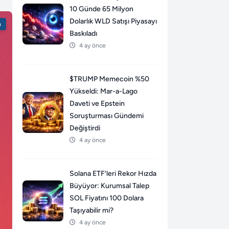
10 Günde 65 Milyon
Dolarlık WLD Satışı Piyasayı
n
Baskıladı
4 ay önce
$TRUMP Memecoin %50
Yükseldi: Mar-a-Lago
Daveti ve Epstein
Soruşturması Gündemi
Değiştirdi
4 ay önce
Solana ETF’leri Rekor Hızda
Büyüyor: Kurumsal Talep
SOL Fiyatını 100 Dolara
Taşıyabilir mi?
4 ay önce