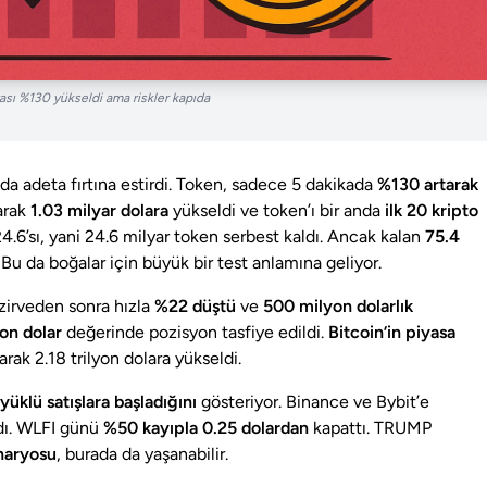
sı %130 yükseldi ama riskler kapıda
da adeta fırtına estirdi. Token, sadece 5 dakikada
%130 artarak
arak
1.03 milyar dolara
yükseldi ve token’ı bir anda
ilk 20 kripto
.6’sı, yani 24.6 milyar token serbest kaldı. Ancak kalan
75.4
. Bu da boğalar için büyük bir test anlamına geliyor.
 zirveden sonra hızla
%22 düştü
ve
500 milyon dolarlık
on dolar
değerinde pozisyon tasfiye edildi.
Bitcoin’in piyasa
rak 2.18 trilyon dolara yükseldi.
yüklü satışlara başladığını
gösteriyor. Binance ve Bybit’e
ırdı. WLFI günü
%50 kayıpla 0.25 dolardan
kapattı. TRUMP
enaryosu
, burada da yaşanabilir.