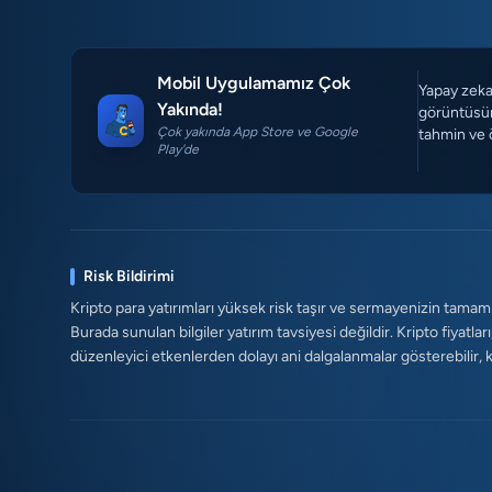
Mobil Uygulamamız Çok
Yapay zeka 
Yakında!
görüntüsün
Çok yakında App Store ve Google
tahmin ve 
Play'de
Risk Bildirimi
Kripto para yatırımları yüksek risk taşır ve sermayenizin tamam
Burada sunulan bilgiler yatırım tavsiyesi değildir. Kripto fiyatları
düzenleyici etkenlerden dolayı ani dalgalanmalar gösterebilir, kald