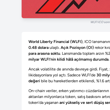
WLFI ICO sonra
World Liberty Financial (WLFI)
, ICO lansmanın
0.48 dolara
ulaştı.
Açık Pozisyon (OI)
rekor kır
para arasına soktu
. Lansmanda toplam arzın %24
milyar WLFI’nin kilidi hâlâ açılmamış durumda
Ancak volatilite de anında devreye girdi. Fiyat,
likidasyonlara yol açtı. Sadece WLFI’de
30 mily
değeri
bile bu hareketlerden etkilendi, %1.6 arta
On-chain veriler, erken yatırımcı cüzdanlarının
aktarılan milyonlarca token, satış baskısını art
token'da yaşanan
ani yükseliş ve sert düşüş s